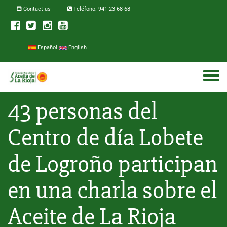
Skip to main content
Contact us
Teléfono: 941 23 68 68
Español
English
Toggle
menu
43 personas del
Centro de día Lobete
de Logroño participan
en una charla sobre el
Aceite de La Rioja