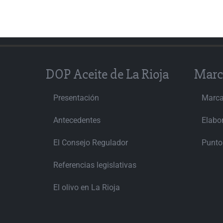
DOP Aceite de La Rioja
Marc
Presentación
Marc
Antecedentes
Elabo
El Consejo Regulador
Punto
Referencias legislativas
El olivo en La Rioja