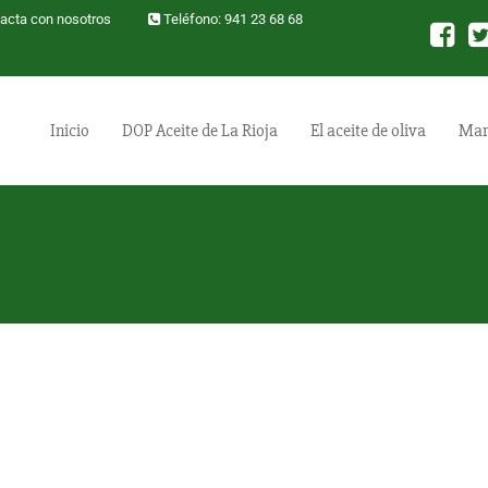
acta con nosotros
Teléfono: 941 23 68 68
Inicio
DOP Aceite de La Rioja
El aceite de oliva
Mar