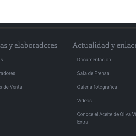
as y elaboradores
Actualidad y enlac
as
Documentación
radores
Sala de Prensa
s de Venta
Galería fotográfica
Videos
Conoce el Aceite de Oliva V
Extra