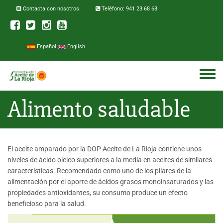
Pasar al contenido principal
Contacta con nosotros
Teléfono: 941 23 68 68
Español
English
Toggle
menu
Alimento saludable
El aceite amparado por la DOP Aceite de La Rioja contiene unos
niveles de ácido oleico superiores a la media en aceites de similares
características. Recomendado como uno de los pilares de la
alimentación por el aporte de ácidos grasos monoinsaturados y las
propiedades antioxidantes, su consumo produce un efecto
beneficioso para la salud.