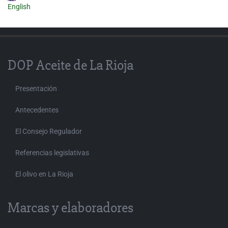
English
DOP Aceite de La Rioja
Presentación
Antecedentes
El Consejo Regulador
Referencias legislativas
El olivo en La Rioja
Marcas y elaboradores