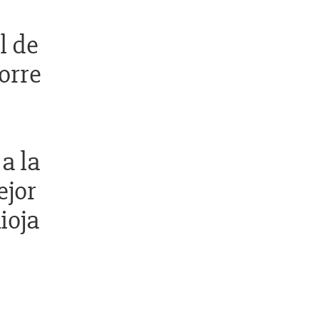
l de
orre
l
a la
ejor
ioja