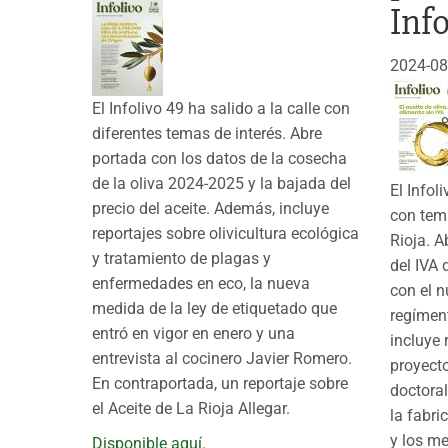
Inf
2024-08
El Infolivo 49 ha salido a la calle con
diferentes temas de interés. Abre
portada con los datos de la cosecha
de la oliva 2024-2025 y la bajada del
El Infol
precio del aceite. Además, incluye
con tema
reportajes sobre olivicultura ecológica
Rioja. A
y tratamiento de plagas y
del IVA 
enfermedades en eco, la nueva
con el 
medida de la ley de etiquetado que
regímen
entró en vigor en enero y una
incluye 
entrevista al cocinero Javier Romero.
proyecto
En contraportada, un reportaje sobre
doctoral
el Aceite de La Rioja Allegar.
la fabri
y los me
Disponible aquí.