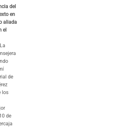
ncia del
exto en
o aliada
 el
 La
onsejera
undo
mí
rial de
érez
 los
jor
 10 de
ercaja