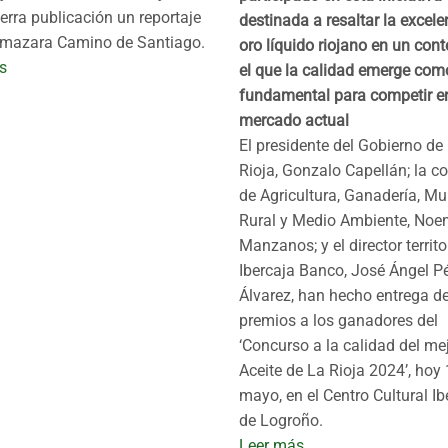
erra publicación un reportaje
destinada a resaltar la excele
lmazara Camino de Santiago.
oro líquido riojano en un cont
s
el que la calidad emerge com
fundamental para competir en
mercado actual
El presidente del Gobierno de
Rioja, Gonzalo Capellán; la c
de Agricultura, Ganadería, M
Rural y Medio Ambiente, Noe
Manzanos; y el director territo
Ibercaja Banco, José Ángel P
Álvarez, han hecho entrega de
premios a los ganadores del
‘Concurso a la calidad del me
Aceite de La Rioja 2024’, hoy
mayo, en el Centro Cultural Ib
de Logroño.
Leer más