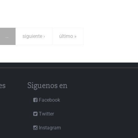
…
siguiente ›
último »
es
Siguenos en
Facebook
Twitter
Instagram