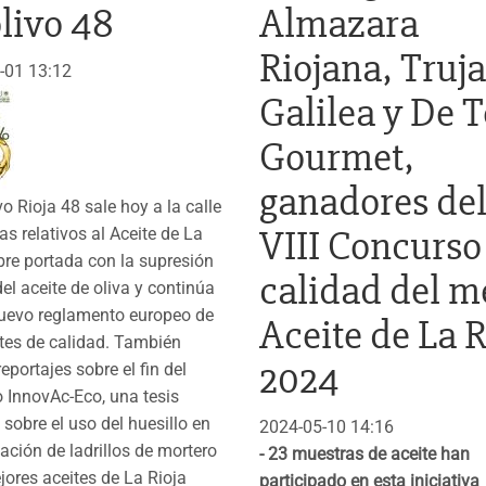
olivo 48
Almazara
Riojana, Truja
-01 13:12
Galilea y De T
Gourmet,
ganadores de
ivo Rioja 48 sale hoy a la calle
VIII Concurso 
s relativos al Aceite de La
bre portada con la supresión
calidad del m
del aceite de oliva y continúa
nuevo reglamento europeo de
Aceite de La R
tes de calidad. También
2024
reportajes sobre el fin del
 InnovAc-Eco, una tesis
 sobre el uso del huesillo en
2024-05-10 14:16
cación de ladrillos de mortero
- 23 muestras de aceite han
jores aceites de La Rioja
participado en esta iniciativa