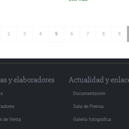
2
3
4
5
6
7
8
9
as y elaboradores
Actualidad y enlac
as
Documentación
radores
Sala de Prensa
s de Venta
Galería fotográfica