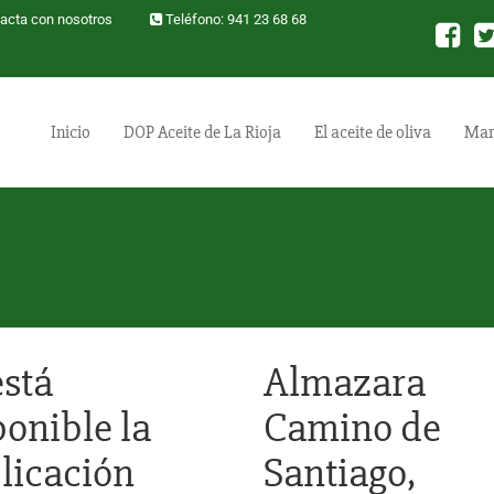
acta con nosotros
Teléfono: 941 23 68 68
Inicio
DOP Aceite de La Rioja
El aceite de oliva
Mar
está
Almazara
ponible la
Camino de
licación
Santiago,