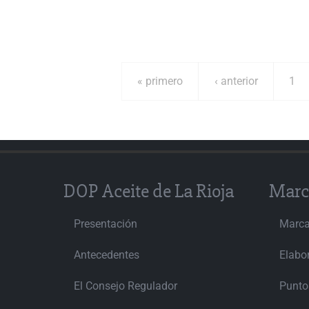
« primero
‹ anterior
1
DOP Aceite de La Rioja
Marc
Presentación
Marc
Antecedentes
Elabo
El Consejo Regulador
Punto