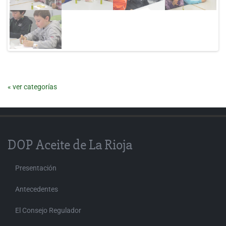
« ver categorías
DOP Aceite de La Rioja
Presentación
Antecedentes
El Consejo Regulador