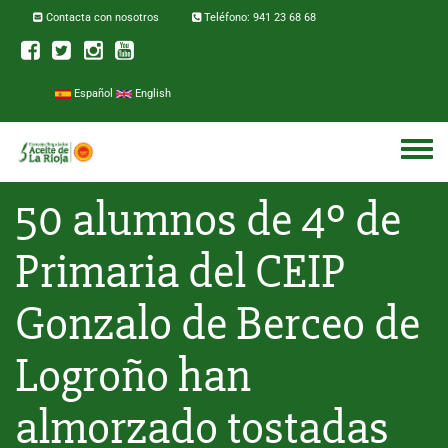
Pasar al contenido principal
Contacta con nosotros
Teléfono: 941 23 68 68
Español
English
Toggle
menu
50 alumnos de 4º de
Primaria del CEIP
Gonzalo de Berceo de
Logroño han
almorzado tostadas