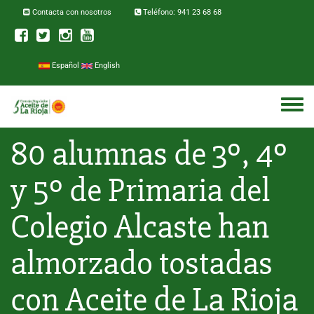
Pasar al contenido principal
Contacta con nosotros
Teléfono: 941 23 68 68
Español
English
Toggle
menu
80 alumnas de 3º, 4º
y 5º de Primaria del
Colegio Alcaste han
almorzado tostadas
con Aceite de La Rioja