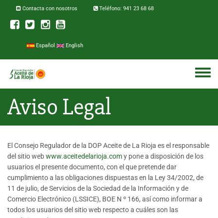
Pasar al contenido principal
Contacta con nosotros
Teléfono: 941 23 68 68
Español
English
Toggle
menu
Aviso Legal
El Consejo Regulador de la DOP Aceite de La Rioja es el responsable
del sitio web
www.aceitedelarioja.com
y pone a disposición de los
usuarios el presente documento, con el que pretende dar
cumplimiento a las obligaciones dispuestas en la Ley 34/2002, de
11 de julio, de Servicios de la Sociedad de la Información y de
Comercio Electrónico (LSSICE), BOE N º 166, así como informar a
todos los usuarios del sitio web respecto a cuáles son las