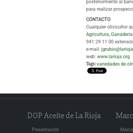
posteriormente al ban
para realizar prospecc
CONTACTO
Cualquier olivicultor 
Agricultura, Ganaderí
941 29 11 00 extensi
e-mail:
jgrubio@larioja
web:
www.larioja.org
Tags:
variedades de ol
DOP Aceite de La Rioja
Marc
Presentación
Marc