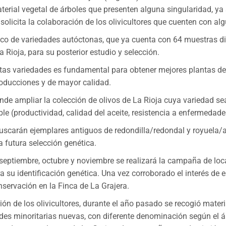
terial vegetal de árboles que presenten alguna singularidad, ya
n solicita la colaboración de los olivicultores que cuenten con al
nco de variedades autóctonas, que ya cuenta con 64 muestras dif
a Rioja, para su posterior estudio y selección.
as variedades es fundamental para obtener mejores plantas de la
roducciones y de mayor calidad.
ende ampliar la colección de olivos de La Rioja cuya variedad s
le (productividad, calidad del aceite, resistencia a enfermedades
uscarán ejemplares antiguos de redondilla/redondal y royuela/a
a futura selección genética.
septiembre, octubre y noviembre se realizará la campaña de loc
 su identificación genética. Una vez corroborado el interés de 
nservación en la Finca de La Grajera.
ión de los olivicultores, durante el año pasado se recogió mater
dades minoritarias nuevas, con diferente denominación según el á