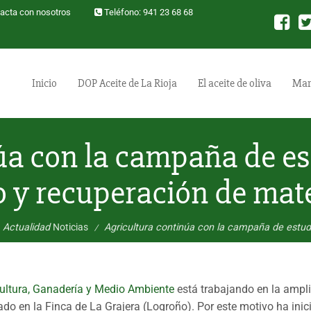
acta con nosotros
Teléfono: 941 23 68 68
Inicio
DOP Aceite de La Rioja
El aceite de oliva
Mar
úa con la campaña de es
o y recuperación de mate
Actualidad
Noticias
Agricultura continúa con la campaña de estudi
/
cultura, Ganadería y Medio Ambiente
está trabajando en la ampl
icado en la Finca de La Grajera (Logroño). Por este motivo ha i