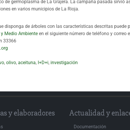
co de germoplasma de La Grajera. La campaña pasada sirvió as
iones en varios municipios de La Rioja.
que disponga de árboles con las características descritas puede
a y Medio Ambiente
en el siguiente número de teléfono y correo e
ón 33366
.org
ivo
,
olivo
,
aceituna
,
I+D+i
,
investigación
as y elaboradores
Actualidad y enlac
as
Documentación