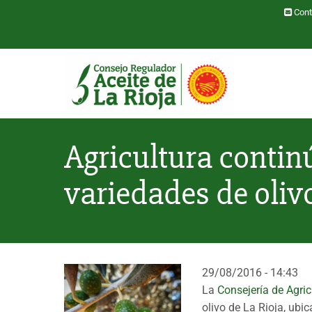
Pasar al contenido principal
Cont
Toggle menu
Agricultura contin
variedades de oliv
29/08/2016 - 14:43
La
Consejería de Agri
olivo de La Rioja, ub