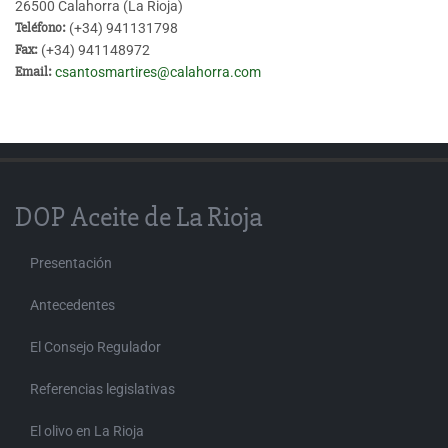
26500 Calahorra (La Rioja)
Teléfono:
(+34) 941131798
Fax:
(+34) 941148972
Email:
csantosmartires@calahorra.com
DOP Aceite de La Rioja
Presentación
Antecedentes
El Consejo Regulador
Referencias legislativas
El olivo en La Rioja