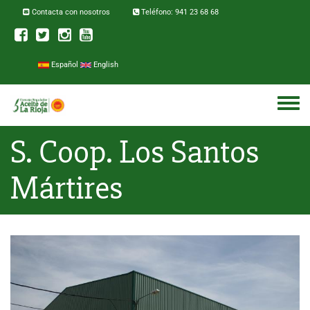
Pasar al contenido principal
Contacta con nosotros
Teléfono: 941 23 68 68
Español
English
Toggle
menu
S. Coop. Los Santos
Mártires