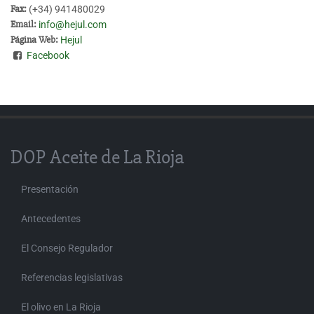
Fax:
(+34) 941480029
Email:
info@hejul.com
Página Web:
Hejul
Facebook
DOP Aceite de La Rioja
Presentación
Antecedentes
El Consejo Regulador
Referencias legislativas
El olivo en La Rioja